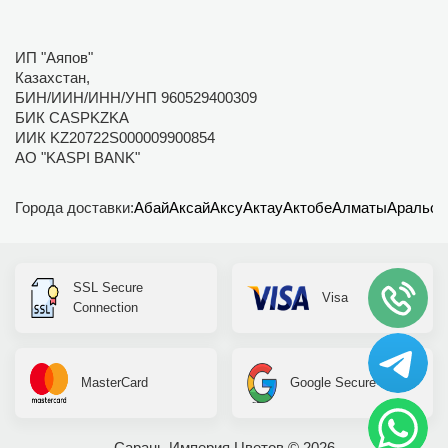
ИП "Аяпов"
Казахстан,
БИН/ИИН/ИНН/УНП 960529400309
БИК CASPKZKA
ИИК KZ20722S000009900854
АО "KASPI BANK"
Города доставки:
Абай
Аксай
Аксу
Актау
Актобе
Алматы
Аральск
SSL Secure
Visa
Connection
MasterCard
Google Secure
Сарань Империя Цветов © 2026